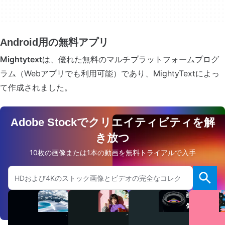
Android用の無料アプリ
Mightytext
は、優れた無料のマルチプラットフォームプログ
ラム（Webアプリでも利用可能）であり、MightyTextによっ
て作成されました。
Adobe Stockでクリエイティビティを解
き放つ
10枚の画像または1本の動画を無料トライアルで入手
Adobe.comのウェブサイトを検索
ビ
オ
画
デ
ー
像
オ
デ