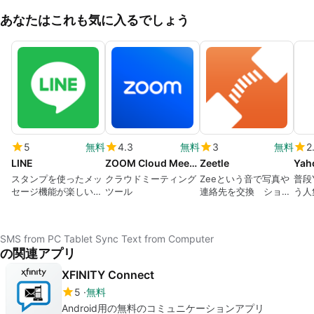
あなたはこれも気に入るでしょう
5
無料
4.3
無料
3
無料
2
LINE
ZOOM Cloud Meetings
Zeetle
Ya
スタンプを使ったメッ
クラウドミーティング
Zeeという音で写真や
普段
セージ機能が楽しい
ツール
連絡先を交換 ショッ
う人
SNS的無料通話・チャ
プのクーポンもゲット
リッ
ットサービス
できる
ール
用ア
SMS from PC Tablet Sync Text from Computer
場！
の関連アプリ
XFINITY Connect
5
無料
Android用の無料のコミュニケーションアプリ