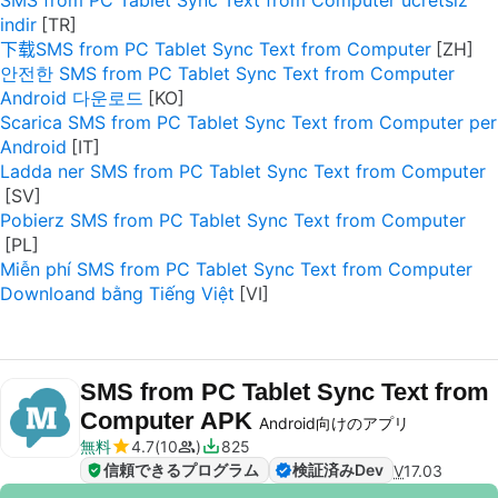
SMS from PC Tablet Sync Text from Computer ücretsiz
indir
下载SMS from PC Tablet Sync Text from Computer
안전한 SMS from PC Tablet Sync Text from Computer
Android 다운로드
Scarica SMS from PC Tablet Sync Text from Computer per
Android
Ladda ner SMS from PC Tablet Sync Text from Computer
Pobierz SMS from PC Tablet Sync Text from Computer
Miễn phí SMS from PC Tablet Sync Text from Computer
Downloand bằng Tiếng Việt
SMS from PC Tablet Sync Text from
Computer APK
Android向けのアプリ
無料
4.7
10
825
信頼できるプログラム
検証済みDev
V
17.03